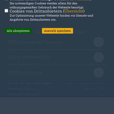
Die notwendigen Cookies werden allein für den
Herzlich willkommen auf den Seiten des CDU-
ordnungsgemäßen Gebrauch der Webseite benötigt.
Cookies von Drittanbietern (
Übersicht
)
Gemeindeverbands Katlenburg-Lindau
Zur Optimierung unserer Webseite binden wir Dienste und
Angebote von Drittanbietern ein.
Alle akzeptieren
Auswahl speichern
IMPRESSUM
DATENSCHUTZ
KONTAKT
CDU Kreisverband Northeim
CDU in Niedersachsen
CDU Deutschlands
@2026 CDU-Gemeindeverband
Realisation: Sharkness Media
Katlenburg-Lindau
GmbH & Co. KG
Alle Rechte vorbehalten.