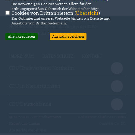
Die notwendigen Cookies werden allein für den
ordnungsgemäßen Gebrauch der Webseite benötigt.
Cookies von Drittanbietern (
Übersicht
)
Zur Optimierung unserer Webseite binden wir Dienste und
Angebote von Drittanbietern ein.
Herzlich willkommen auf den Seiten des CDU-
Gemeindeverbands Katlenburg-Lindau
Alle akzeptieren
Auswahl speichern
IMPRESSUM
DATENSCHUTZ
KONTAKT
CDU Kreisverband Northeim
CDU in Niedersachsen
CDU Deutschlands
@2026 CDU-Gemeindeverband
Realisation: Sharkness Media
Katlenburg-Lindau
GmbH & Co. KG
Alle Rechte vorbehalten.